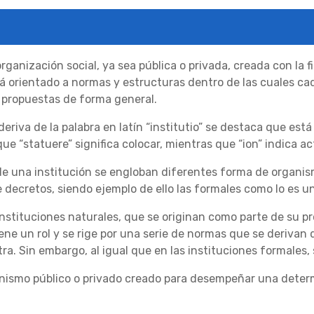
rganización social, ya sea pública o privada, creada con la 
 orientado a normas y estructuras dentro de las cuales c
s propuestas de forma general.
deriva de la palabra en latín “institutio” se destaca que está 
ue “statuere” significa colocar, mientras que “ion” indica a
r de una institución se engloban diferentes forma de organ
 decretos, siendo ejemplo de ello las formales como lo es u
nstituciones naturales, que se originan como parte de su pro
ene un rol y se rige por una serie de normas que se derivan
a. Sin embargo, al igual que en las instituciones formales,
ismo público o privado creado para desempeñar una determina