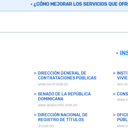
¿CÓMO MEJORAR LOS SERVICIOS QUE OFR
• I
DIRECCIÓN GENERAL DE
INST
CONTRATACIONES PÚBLICAS
VIVI
WWW.DGCP.GOB.DO
INVI.G
SENADO DE LA REPÚBLICA
CONS
DOMINICANA
WWW.P
WWW.SENADORD.GOB.DO
DIRECCIÓN NACIONAL DE
OFIC
REGISTRO DE TÍTULOS
PÚBL
JI.GOB.DO
WWW.D