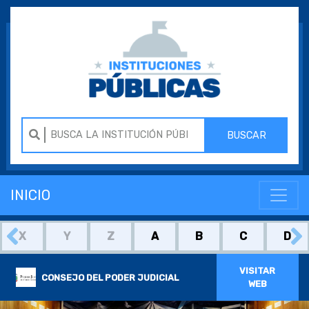
BUSCAR
INICIO
X
Y
Z
A
B
C
D
VISITAR
CONSEJO DEL PODER JUDICIAL
WEB