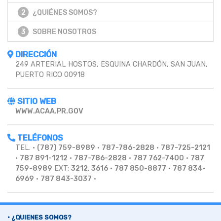
2
¿QUIÉNES SOMOS?
3
SOBRE NOSOTROS
DIRECCIÓN
249 ARTERIAL HOSTOS, ESQUINA CHARDÓN, SAN JUAN,
PUERTO RICO 00918
SITIO WEB
WWW.ACAA.PR.GOV
TELÉFONOS
TEL. •
(787) 759-8989
•
787-786-2828
•
787-725-2121
•
787 891-1212
•
787-786-2828
•
787 762-7400
•
787
759-8989
EXT:
3212, 3616
•
787 850-8877
•
787 834-
6969
•
787 843-3037
•
• ¿QUIENES SOMOS?