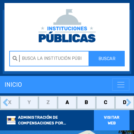
BUSCAR
INICIO
X
Y
Z
A
B
C
D
ADMINISTRACIÓN DE
VISITAR
COMPENSACIONES POR
WEB
ACCIDENTES DE AUTOMÓVILES