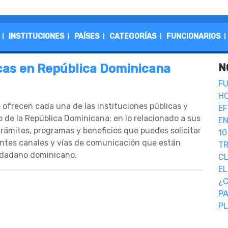
INSTITUCIONES
PAÍSES
CATEGORÍAS
FUNCIONARIOS
icas en República Dominicana
N
FU
HO
 ofrecen cada una de las instituciones públicas y
EF
 de la República Dominicana; en lo relacionado a sus
E
trámites, programas y beneficios que puedes solicitar
10
entes canales y vías de comunicación que están
T
iudadano dominicano.
CL
E
¿C
PA
PL