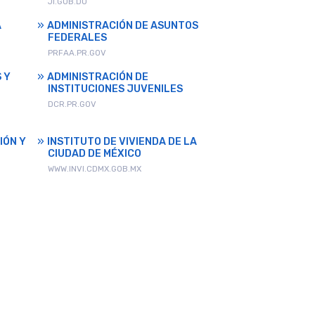
JI.GOB.DO
A
ADMINISTRACIÓN DE ASUNTOS
FEDERALES
PRFAA.PR.GOV
 Y
ADMINISTRACIÓN DE
INSTITUCIONES JUVENILES
DCR.PR.GOV
IÓN Y
INSTITUTO DE VIVIENDA DE LA
CIUDAD DE MÉXICO
WWW.INVI.CDMX.GOB.MX