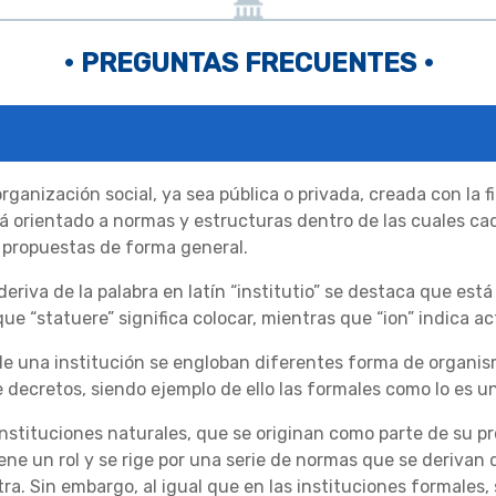
• PREGUNTAS FRECUENTES •
rganización social, ya sea pública o privada, creada con la 
 orientado a normas y estructuras dentro de las cuales c
s propuestas de forma general.
deriva de la palabra en latín “institutio” se destaca que está 
ue “statuere” significa colocar, mientras que “ion” indica a
r de una institución se engloban diferentes forma de organ
 decretos, siendo ejemplo de ello las formales como lo es u
nstituciones naturales, que se originan como parte de su pro
ene un rol y se rige por una serie de normas que se derivan
a. Sin embargo, al igual que en las instituciones formales,