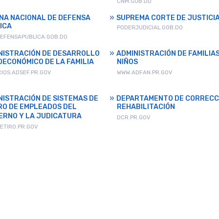
CNM.GOB.DO
INA NACIONAL DE DEFENSA
SUPREMA CORTE DE JUSTICI
ICA
PODERJUDICIAL.GOB.DO
EFENSAPUBLICA.GOB.DO
NISTRACIÓN DE DESARROLLO
ADMINISTRACIÓN DE FAMILIAS
OECONÓMICO DE LA FAMILIA
NIÑOS
CIOS.ADSEF.PR.GOV
WWW.ADFAN.PR.GOV
NISTRACIÓN DE SISTEMAS DE
DEPARTAMENTO DE CORRECC
RO DE EMPLEADOS DEL
REHABILITACIÓN
ERNO Y LA JUDICATURA
DCR.PR.GOV
ETIRO.PR.GOV