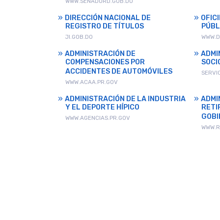
WWW.SENADORD.GOB.DO
DIRECCIÓN NACIONAL DE
OFIC
REGISTRO DE TÍTULOS
PÚBL
JI.GOB.DO
WWW.D
ADMINISTRACIÓN DE
ADMI
COMPENSACIONES POR
SOCI
ACCIDENTES DE AUTOMÓVILES
SERVI
WWW.ACAA.PR.GOV
ADMINISTRACIÓN DE LA INDUSTRIA
ADMI
Y EL DEPORTE HÍPICO
RETI
GOBI
WWW.AGENCIAS.PR.GOV
WWW.R