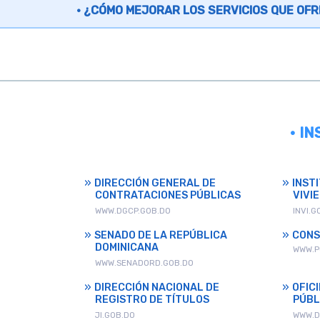
¿CÓMO MEJORAR LOS SERVICIOS QUE OFR
• I
DIRECCIÓN GENERAL DE
INST
CONTRATACIONES PÚBLICAS
VIVI
WWW.DGCP.GOB.DO
INVI.G
SENADO DE LA REPÚBLICA
CONS
DOMINICANA
WWW.P
WWW.SENADORD.GOB.DO
DIRECCIÓN NACIONAL DE
OFIC
REGISTRO DE TÍTULOS
PÚBL
JI.GOB.DO
WWW.D