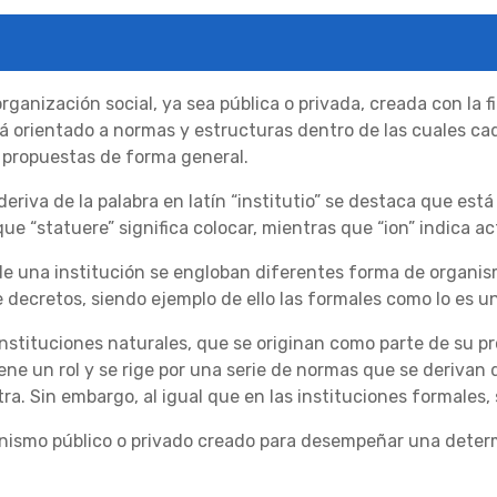
rganización social, ya sea pública o privada, creada con la 
 orientado a normas y estructuras dentro de las cuales c
s propuestas de forma general.
deriva de la palabra en latín “institutio” se destaca que está 
ue “statuere” significa colocar, mientras que “ion” indica a
r de una institución se engloban diferentes forma de organ
 decretos, siendo ejemplo de ello las formales como lo es u
nstituciones naturales, que se originan como parte de su pro
ene un rol y se rige por una serie de normas que se derivan
a. Sin embargo, al igual que en las instituciones formales,
ismo público o privado creado para desempeñar una determina