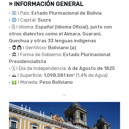
» INFORMACIÓN GENERAL
•
I País:
Estado Plurinacional de Bolivia
•
I Capital:
Sucre
• 🗒 I Idioma:
Español (Idioma Oficial), junto con
otros dialectos como el Aimara, Guaraní,
Quechua y otras 33 lenguas indígenas
•
I Gentilicio:
Boliviano (a)
• 🏛 I Forma de Gobierno:
Estado Plurinacional
Presidencialista
• 🗓 I Día de Independencia:
6 de Agosto de 1825
• ⛰ I Superficie:
1.098.581 km²
(1,4% de Agua)
•
I Moneda:
Peso Boliviano
…