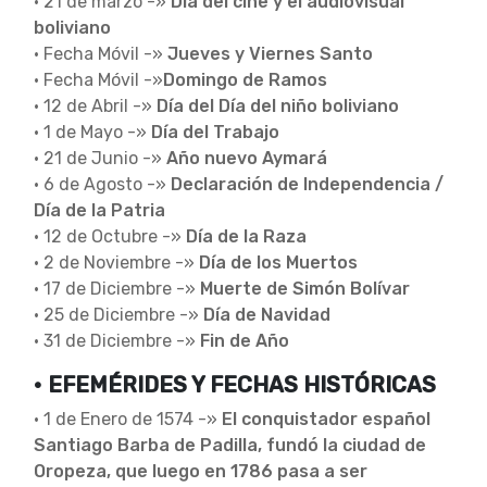
• 21 de marzo -»
Día del cine y el audiovisual
boliviano
• Fecha Móvil -»
Jueves y Viernes Santo
• Fecha Móvil -»
Domingo de Ramos
• 12 de Abril -»
Día del Día del niño boliviano
• 1 de Mayo -»
Día del Trabajo
• 21 de Junio -»
Año nuevo Aymará
• 6 de Agosto -»
Declaración de Independencia /
Día de la Patria
• 12 de Octubre -»
Día de la Raza
• 2 de Noviembre -»
Día de los Muertos
• 17 de Diciembre -»
Muerte de Simón Bolívar
• 25 de Diciembre -»
Día de Navidad
• 31 de Diciembre -»
Fin de Año
• EFEMÉRIDES Y FECHAS HISTÓRICAS
• 1 de Enero de 1574 -»
El conquistador español
Santiago Barba de Padilla, fundó la ciudad de
Oropeza, que luego en 1786 pasa a ser