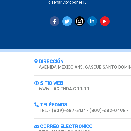
diseñar y proponer […]
DIRECCIÓN
AVENIDA MÉXICO #45, GASCUE SANTO DOMING
SITIO WEB
WWW.HACIENDA.GOB.DO
TELÉFONOS
TEL. •
(809)-687-5131
•
(809)-682-0498
•
CORREO ELECTRONICO