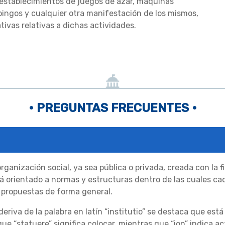
y establecimientos de juegos de azar, máquinas
bingos y cualquier otra manifestación de los mismos,
tivas relativas a dichas actividades.
• PREGUNTAS FRECUENTES •
rganización social, ya sea pública o privada, creada con la 
 orientado a normas y estructuras dentro de las cuales c
s propuestas de forma general.
deriva de la palabra en latín “institutio” se destaca que está 
ue “statuere” significa colocar, mientras que “ion” indica a