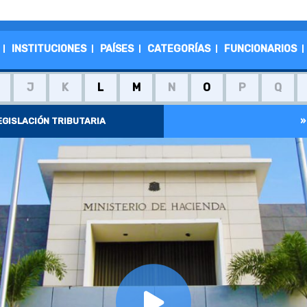
INSTITUCIONES
PAÍSES
CATEGORÍAS
FUNCIONARIOS
J
K
L
M
N
O
P
Q
LEGISLACIÓN TRIBUTARIA
»