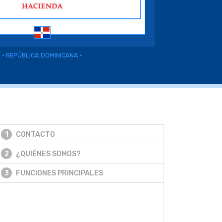
• REPÚBLICA DOMINICANA •
1
CONTACTO
2
¿QUIÉNES SOMOS?
3
FUNCIONES PRINCIPALES