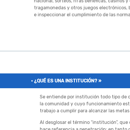
nacional, sorteos, rifas benéficas, casinos 
tragamonedas y otros juegos electrónicos, 
e inspeccionar el cumplimiento de las norma
¿QUÉ ES UNA INSTITUCIÓN? »
Se entiende por institución todo tipo de o
la comunidad y cuyo funcionamiento está
trabajo a cumplir para alcanzar las meta
Al desglosar el término “institución”, que 
hace referencia a penetración; en tanto q