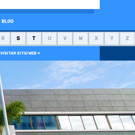
BLOG
R
S
T
U
V
W
X
Y
Z
 VISITAR SITIO WEB «