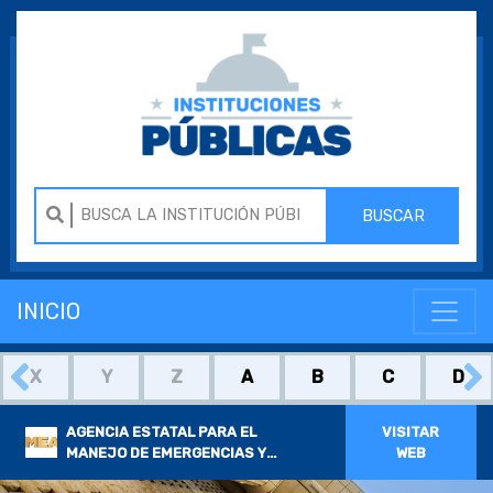
BUSCAR
INICIO
X
Y
Z
A
B
C
D
AGENCIA ESTATAL PARA EL
VISITAR
MANEJO DE EMERGENCIAS Y
WEB
ADMINISTRACIÓN DE DESASTRES