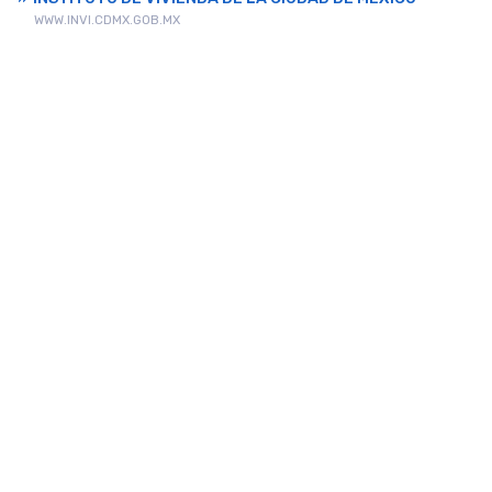
WWW.INVI.CDMX.GOB.MX