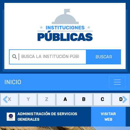
BUSCAR
INICIO
X
Y
Z
A
B
C
D
ADMINISTRACIÓN DE SERVICIOS
VISITAR
GENERALES
WEB