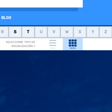
BLOG
R
S
T
U
V
W
X
Y
Z
SELECCIONE TIPO DE
VISUALIZACIÓN »
LISTAS
GRUPOS