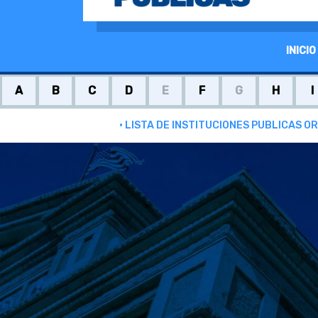
INICIO
A
B
C
D
E
F
G
H
I
• LISTA DE INSTITUCIONES PUBLICA