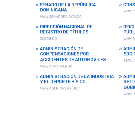
SENADO DE LA REPÚBLICA
CONS
DOMINICANA
WWW.P
WWW.SENADORD.GOB.DO
DIRECCIÓN NACIONAL DE
OFIC
REGISTRO DE TÍTULOS
PÚBL
JI.GOB.DO
WWW.D
ADMINISTRACIÓN DE
ADMI
COMPENSACIONES POR
SOCI
ACCIDENTES DE AUTOMÓVILES
SERVI
WWW.ACAA.PR.GOV
ADMINISTRACIÓN DE LA INDUSTRIA
ADMI
Y EL DEPORTE HÍPICO
RETI
GOBI
WWW.AGENCIAS.PR.GOV
WWW.R