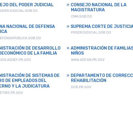
EJO DEL PODER JUDICIAL
CONSEJO NACIONAL DE LA
MAGISTRATURA
ODERJUDICIAL.GOB.DO
CNM.GOB.DO
INA NACIONAL DE DEFENSA
SUPREMA CORTE DE JUSTICI
ICA
PODERJUDICIAL.GOB.DO
EFENSAPUBLICA.GOB.DO
NISTRACIÓN DE DESARROLLO
ADMINISTRACIÓN DE FAMILIAS
OECONÓMICO DE LA FAMILIA
NIÑOS
CIOS.ADSEF.PR.GOV
WWW.ADFAN.PR.GOV
NISTRACIÓN DE SISTEMAS DE
DEPARTAMENTO DE CORRECC
RO DE EMPLEADOS DEL
REHABILITACIÓN
ERNO Y LA JUDICATURA
DCR.PR.GOV
ETIRO.PR.GOV