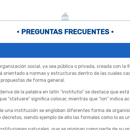
• PREGUNTAS FRECUENTES •
rganización social, ya sea pública o privada, creada con la 
 orientado a normas y estructuras dentro de las cuales c
s propuestas de forma general.
deriva de la palabra en latín “institutio” se destaca que está 
ue “statuere” significa colocar, mientras que “ion” indica a
r de una institución se engloban diferentes forma de organ
 decretos, siendo ejemplo de ello las formales como lo es u
nstituciones naturales, que se originan como parte de su pro