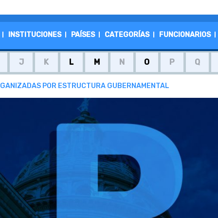
INSTITUCIONES
PAÍSES
CATEGORÍAS
FUNCIONARIOS
J
K
L
M
N
O
P
Q
S ORGANIZADAS POR ESTRUCTURA GUBERNAMENTAL